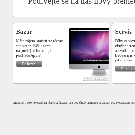
Podívejte se na náš nový přehl
Bazar
Servis
Máte zájem umístit na těchto
Díky cenn
stránkách Váš inzerát
zkušenoste
na prodej nebo koupi
a kvalitnímu
počítače Apple?
bude u nás 
jako v bavl
Do bazaru
Do servis
Informace i ceny uvedené na těchto stránkách jsou bez záruky a mohou se změnit bez předchozího up